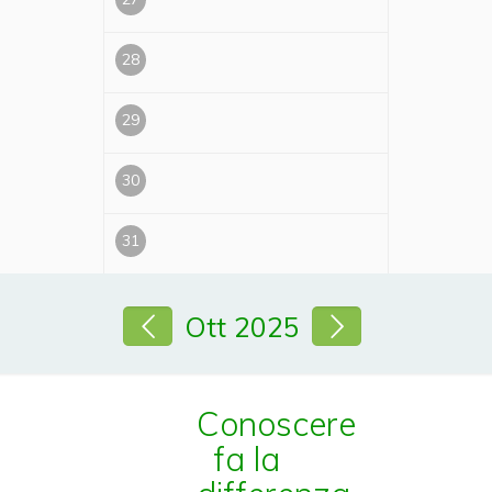
28
29
30
31
Ott 2025
Conoscere
fa la