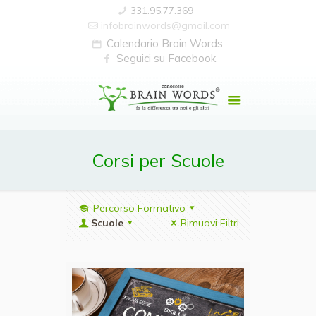
331.95.77.369
infobrainwords@gmail.com
Calendario Brain Words
Seguici su Facebook
Corsi per Scuole
Percorso Formativo
Scuole
Rimuovi Filtri
MASTER IN METODO C.S.M -| Moduli A - B