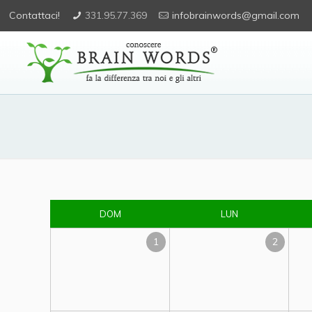
Contattaci!
331.95.77.369
infobrainwords@gmail.com
DOM
LUN
1
2