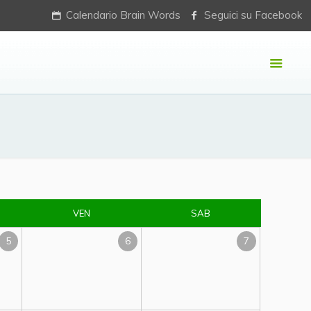
Calendario Brain Words
Seguici su Facebook
VEN
SAB
5
6
7