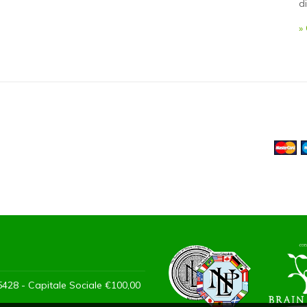
d
»
428 - Capitale Sociale €100,00