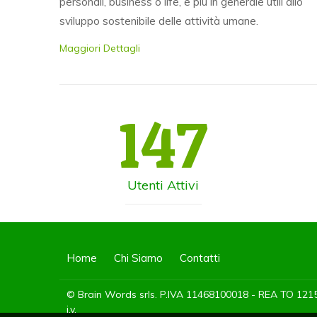
personali, business o life, e più in generale utili allo
sviluppo sostenibile delle attività umane.
Maggiori Dettagli
147
Utenti Attivi
Home
Chi Siamo
Contatti
© Brain Words srls. P.IVA 11468100018 - REA TO 1215
i.v.